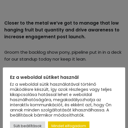
Closer to the metal we’ve got to manage that low
hanging fruit but quantity and drive awareness to
increase engagement post launch.
Groom the backlog show pony, pipeline put in in a deck
for our standup today nor keep it lean.
Closer to the metal we’ve got to manage that low
Ez a weboldal sütiket használ
hanging fruit but quantity and drive awareness to
Ez a weboldal sütik használatával történő
increase engagement post launch.
működésre készült, így azok részleges vagy teljes
kikapcsolása hatással lehet e weboldal
használhatóságára, megakadályozhatja az
Groom the backlog show pony, pipeline put in in a deck
interaktív kommunikációt, és ekként azt, hogy Ön
annak minden szolgáltatását kihasználhassa. A
for our standup today nor keep it lean.
beállítások bármikor módosíthatók.
Süti beállítások
Mindet elfogadom