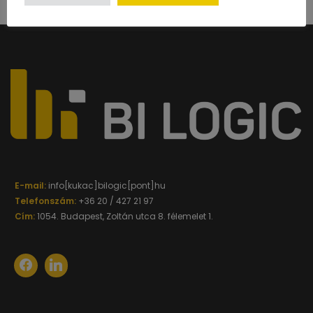
Megtekintés nagyobb méretben
E-mail:
info[kukac]bilogic[pont]hu
Telefonszám:
+36 20 / 427 21 97
Cím:
1054. Budapest, Zoltán utca 8. félemelet 1.