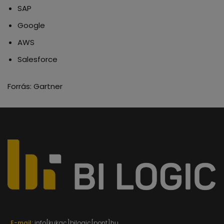
SAP
Google
AWS
Salesforce
Forrás: Gartner
E-mail:
info[kukac]bilogic[pont]hu