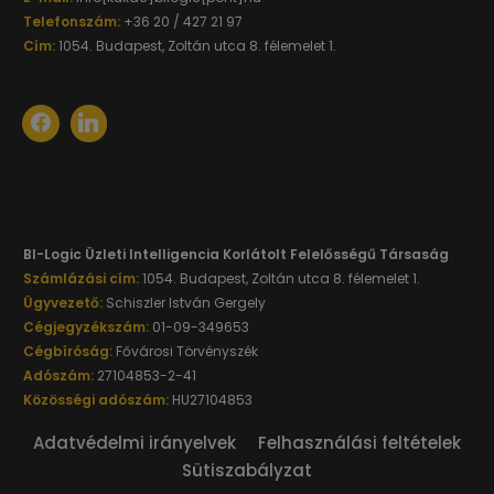
Telefonszám:
+36 20 / 427 21 97
Cím:
1054. Budapest, Zoltán utca 8. félemelet 1.
BI-Logic Üzleti Intelligencia Korlátolt Felelősségű Társaság
Számlázási cím:
1054. Budapest, Zoltán utca 8. félemelet 1.
Ügyvezető:
Schiszler István Gergely
Cégjegyzékszám:
01-09-349653
Cégbíróság:
Fővárosi Törvényszék
Adószám:
27104853-2-41
Közösségi adószám:
HU27104853
Adatvédelmi irányelvek
Felhasználási feltételek
Sütiszabályzat