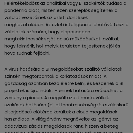
Felértékelődött az analitikai vagy BI szakértők tudása a
pandémia alatt, hiszen ezen szereplők segítenek a
vállalat vezetőinek az üzleti döntések
meghozatalában. Az üzleti intelligencia lehetővé teszi a
vállalatok számára, hogy alaposabban
megtekinthessék saját belső működésüket, azáltal,
hogy felmérik, hol, melyik területen teljesítenek jól és
hova tudnak fejlődni.
A vírus hatására a BI megoldásokat szállító vállalatok
szintén megtorpantak a korlátozások miatt. A
gazdaság azonban kezd életre kelni, és kezdenek a BI
projektek is újra indulni – ennek hatására erősödhet a
verseny a piacon. A megváltozott munkavállalói
szokások hatására (pl. otthoni munkavégzés széleskörű
elterjedése) előtérbe kerültek a cloud megoldások
használata. A világjárvány megnövelte az igényt az
adatvizualizációs megoldások iránt, hiszen a beteg