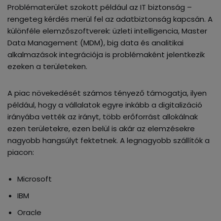
Problématerület szokott például az IT biztonság –
rengeteg kérdés merül fel az adatbiztonság kapcsán. A
különféle elemzőszoftverek: üzleti intelligencia, Master
Data Management (MDM), big data és analitikai
alkalmazások integrációja is problémaként jelentkezik
ezeken a területeken.
A piac növekedését számos tényező támogatja, ilyen
például, hogy a vállalatok egyre inkább a digitalizáció
irányába vették az irányt, több erőforrást allokálnak
ezen területekre, ezen belül is akár az elemzésekre
nagyobb hangsúlyt fektetnek. A legnagyobb szállítók a
piacon:
Microsoft
IBM
Oracle